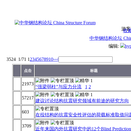
游客
收
中华钢结构论坛 China S
编辑:
hyp
3524
1/71
1
2
3
4
5
6
7
8
9
10
››
›|
点击
标题
21973
“强梁弱柱”与应力分流
1
2
57217
建议讨论结构抗震研究领域有前途的研究方向
603
在役结构的抗震安全性评估的荷载标准取值问
3709
近年来国内外抗震研究中的12个Blind Prediction C