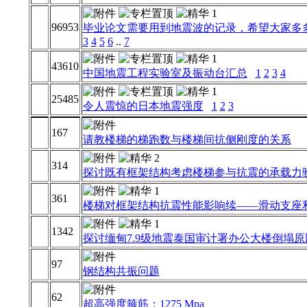
96953
毕业论文需要用到地震波的记录，希望大家多
3
4
5
6
..
7
43610
中国地震工程实验室及振动台汇总
1
2
3
4
25485
令人震惊的日本地震强度
1
2
3
167
请教楼梯的梯跑数与楼梯间抗侧刚度的关系
314
探讨既有框架结构考虑楼梯参与抗震的承载力
361
楼梯对框架结构抗震性能影响续——滑动支座
1342
探讨缅甸7.9级地震泰国审计署办公大楼倒塌原
97
钢结构共振问题
62
超高强度箍筋：1275 Mpa