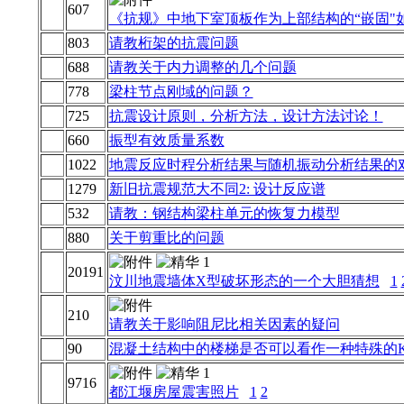
607
《抗规》中地下室顶板作为上部结构的“嵌固"
803
请教桁架的抗震问题
688
请教关于内力调整的几个问题
778
梁柱节点刚域的问题？
725
抗震设计原则，分析方法，设计方法讨论！
660
振型有效质量系数
1022
地震反应时程分析结果与随机振动分析结果的
1279
新旧抗震规范大不同2: 设计反应谱
532
请教：钢结构梁柱单元的恢复力模型
880
关于剪重比的问题
20191
汶川地震墙体X型破坏形态的一个大胆猜想
1
210
请教关于影响阻尼比相关因素的疑问
90
混凝土结构中的楼梯是否可以看作一种特殊的
9716
都江堰房屋震害照片
1
2