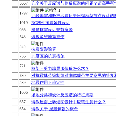
5667
几个关于反应谱与伪反应谱的问题？请高手帮
1797
北岭地震和贩神地震后美日钢框架节点设计的
1019
RC构件抗震延性设计
986
建筑抗震设计规范座谈
548
请教多维地震损伤
525
抗震变形验算
756
九度区的抗震措施
721
框架－剪力墙屈服位移怎么求？
730
对抗震规范编制组对砌体规范主要意见的答复
589
地震作用下稳定性
1606
场地分类和设计反应谱的特征周期
657
请教屋面上砖烟囱设计中应该注意什么？
654
请教关于 屈服超强的概念