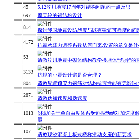
45
5.12汶川地震17周年对结构问题的一点反思
697
摩天轮的钢结构设计
814
探讨我国地震设防烈度与既有建筑可靠度的问
4172
抗震承载力调整系数从何而来,设置的意义是什
53
请教汶川地震中砌体结构教学楼墙体“诡异”的
3133
抗规的小震设计谱是否合理？
804
请教配置预应力钢筋对结构抗震性能有无影响
2871
请教伪加速度和伪速度
1013
[求助]关于单自由度体系受迫振动绝对加速度
题
107
请教现浇混凝土板式楼梯滑动支座的新要求