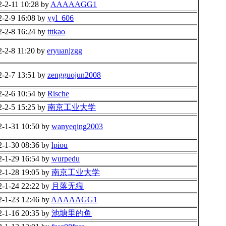
2-2-11 10:28 by
AAAAAGG1
2-2-9 16:08 by
yyl_606
2-2-8 16:24 by
tttkao
2-2-8 11:20 by
eryuanjzgg
2-2-7 13:51 by
zengguojun2008
2-2-6 10:54 by
Rische
2-2-5 15:25 by
南京工业大学
2-1-31 10:50 by
wanyeqing2003
2-1-30 08:36 by
lpiou
2-1-29 16:54 by
wurpedu
2-1-28 19:05 by
南京工业大学
2-1-24 22:22 by
月落无痕
2-1-23 12:46 by
AAAAAGG1
2-1-16 20:35 by
池塘里的鱼