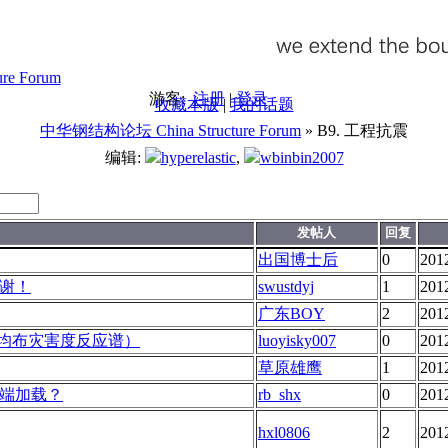
游客:
注册
|
登录
收藏本版
|
我的话题
中华钢结构论坛 China Structure Forum
» B9. 工程抗震
编辑:
hyperelastic
,
wbinbin2007
发帖人
回复
出国博士后
0
201
谢！
swustdyj
1
201
广东BOY
2
201
rum(均布灾害度反应谱）
luoyisky007
0
201
草原雄鹰
1
201
端加载？
rb_shx
0
201
hxl0806
2
201