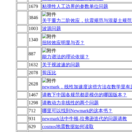
1679
粘弹性人工边界的参数单位问题
3846
关于重力二阶效应，抗震规范与混凝土规范
1003
波源问题
1340
扭转效应明显与否？
887
能力谱法的理论依据？
1632
关于视波速的问题
2078
剪压比
2628
newmark，线性加速度这些方法在数学里
1467
请教下中国各规范都是模仿的哪国版本？
1298
请教动力非线性的两个问题
712
哪里可以找到Newmark的这本书？
931
newmark法中牛顿-拉弗逊迭代的问题请教
629
cosmos地震数据如何读取