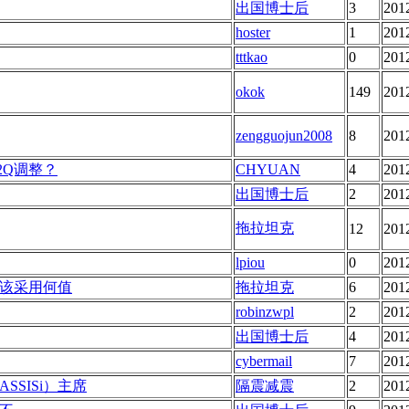
出国博士后
3
201
hoster
1
201
tttkao
0
201
okok
149
201
zengguojun2008
8
201
2Q调整？
CHYUAN
4
201
出国博士后
2
201
拖拉坦克
12
201
lpiou
0
201
该采用何值
拖拉坦克
6
201
robinzwpl
2
201
出国博士后
4
201
cybermail
7
201
SISi）主席
隔震减震
2
201