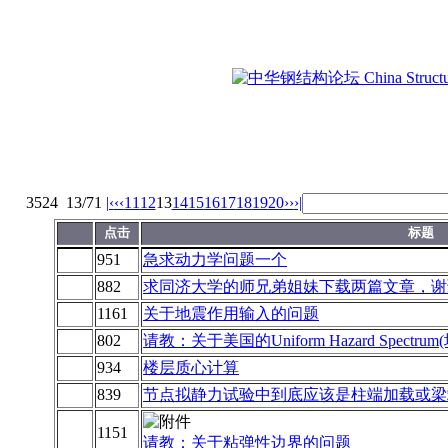
3524
13/71
|‹
‹‹
11
12
13
14
15
16
17
18
19
20
››
›|
点击
标题
951
急求动力学问题一个
882
求同济大学的师兄弟姐妹下载两篇文章，谢
1161
关于地震作用输入的问题
802
请教：关于美国的Uniform Hazard Spect
934
楼层质心计算
839
节点拟静力试验中到底应该是柱端加载或梁
1151
请教：关于粘弹性边界的问题