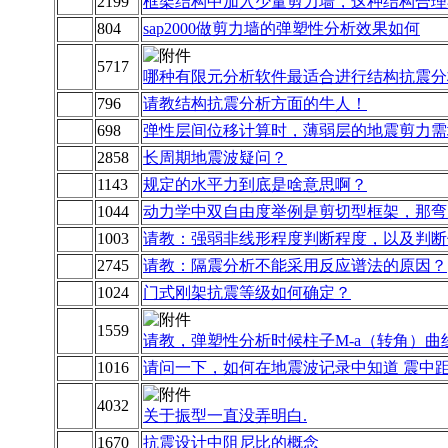
2199
框架结构中加入少量剪力墙，这种结构合理
804
sap2000做剪力墙的弹塑性分析效果如何
5717
哪种有限元分析软件最适合进行结构抗震分
796
请教结构抗震分析方面的牛人！
698
弹性层间位移计算时，薄弱层的地震剪力需增
2858
长周期地震波疑问？
1143
规定的水平力到底是啥意思啊？
1044
动力学中双自由度举例是剪切型框架，那弯
1003
请教：强弱非线形程度判断程度，以及判断
2745
请教：隔震分析不能采用反应谱法的原因？
1024
门式刚架抗震等级如何确定？
1559
请教，弹塑性分析时候柱子M-a（转角）曲
1016
请问一下，如何在地震波记录中知道 震中
4032
关于振型一直没弄明白.
1670
抗震设计中阻尼比的概念