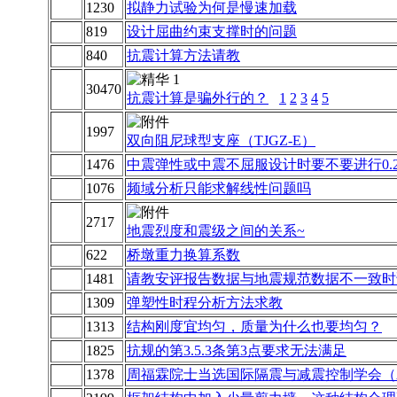
1230
拟静力试验为何是慢速加载
819
设计屈曲约束支撑时的问题
840
抗震计算方法请教
30470
抗震计算是骗外行的？
1
2
3
4
5
1997
双向阻尼球型支座（TJGZ-E）
1476
中震弹性或中震不屈服设计时要不要进行0.
1076
频域分析只能求解线性问题吗
2717
地震烈度和震级之间的关系~
622
桥墩重力换算系数
1481
请教安评报告数据与地震规范数据不一致时
1309
弹塑性时程分析方法求教
1313
结构刚度宜均匀，质量为什么也要均匀？
1825
抗规的第3.5.3条第3点要求无法满足
1378
周福霖院士当选国际隔震与减震控制学会（AS