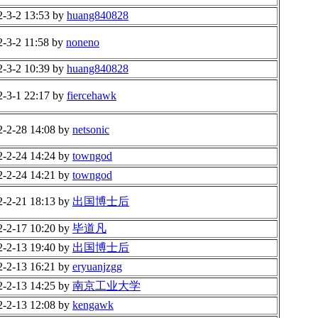
2-3-2 13:53 by
huang840828
2-3-2 11:58 by
noneno
2-3-2 10:39 by
huang840828
2-3-1 22:17 by
fiercehawk
2-2-28 14:08 by
netsonic
2-2-24 14:24 by
towngod
2-2-24 14:21 by
towngod
2-2-21 18:13 by
出国博士后
2-2-17 10:20 by
毕道凡
2-2-13 19:40 by
出国博士后
2-2-13 16:21 by
eryuanjzgg
2-2-13 14:25 by
南京工业大学
2-2-13 12:08 by
kengawk