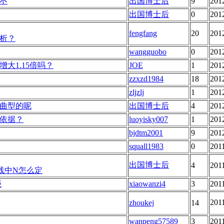
不
出国博士后
9
201
出国博士后
0
201
fengfang
20
201
析？
wangguobo
0
201
大1.15倍吗？
JOE
1
201
zzxzd1984
18
201
zljzlj
1
201
曲型的呢
出国博士后
4
201
依据？
luoyisky007
1
201
bjdtm2001
9
201
squall1983
0
201
出国博士后
4
201
线中N怎么定
距
xiaowanzi4
3
201
201
zhoukej
14
wanpeng57589
3
201