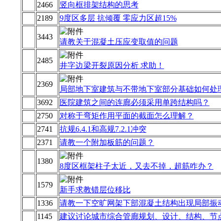
2466
竖向框排架结构的思考
2189
9度区多层 抗倾覆 零应力区超15%
3443
请教关于混凝土压应变取值的问题
2485
井字边梁开裂原因分析 求助！
2369
局部地下室建筑与不带地下室部分基础如何处
3692
医院建筑之间的连廊必须采用单跨结构吗？
2750
对称于弯矩作用平面的截面怎么理解？
2741
抗规6.4.1和高规7.2.1冲突
2371
请教一个附加板筋的问题？
1380
8度区框架柱子太近，又去不掉，超筋咋办？
1579
新手求教错层位移比
1336
请教一下空旷网架下部混凝土结构出现局部振
1145
建议讨论城市综合管廊规划、设计、结构、节