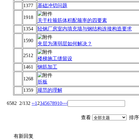
1377
基础冲切问题
1918
关于柱箍筋体积配箍率的四要素
1354
轻钢厂房室内填充墙与钢结构连接构造要求
1590
夹层为薄弱层如何解决？
2512
楼梯施工缝留设
1461
钢筋加工
1268
折板
1359
规范的理解
6582
2/132
‹‹
1
2
3
4
5
6
7
8
9
10
››
›|
查看
排序
有新回复