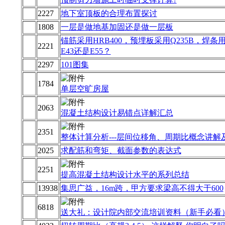
2227
地下室顶板的合理布置探讨
1808
一层是做地基加固还是做一层板
锚筋采用HRB400，预埋板采用Q235B，焊条
2221
E43还是E55？
2297
101图集
1784
单层空旷房屋
2063
混凝土结构设计易错点详解汇总
2351
整体计算分析---层间位移角、周期比概念讲解
2025
求配筋和弯矩、截面参数的表达式
2251
提高混凝土结构设计水平的系列总结
13938
集思广益，16m跨，甲方要求梁高不得大于600
6818
送大礼：设计院内部交流培训资料（新手必看