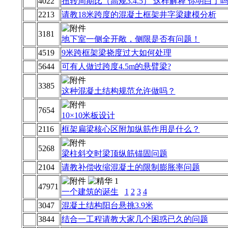
4022
扭转周期比（高规3.4.5） 这样解释 你明白了
2213
请教18米跨度的混凝土框架井字梁建模分析
3181
地下室一侧全开敞，侧限是否有问题！
4519
9米跨框架梁挠度过大如何处理
5644
可有人做过跨度4.5m的悬臂梁?
3385
这种混凝土结构规范允许做吗？
7654
10×10米板设计
2116
框架扁梁核心区附加纵筋作用是什么？
5268
梁柱斜交时梁顶纵筋锚固问题
2104
请教补偿收缩混凝土的限制膨胀率问题
47971
一个建筑的诞生
1
2
3
4
3047
混凝土结构阳台悬挑3.9米
3844
结合一工程请教大家几个困惑已久的问题