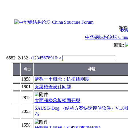
游客
收
中华钢结构论坛 China St
编辑:
6582
2/132
‹‹
1
2
3
4
5
6
7
8
9
10
››
›|
点击
标题
1858
请教一个概念：抗扭线刚度
1801
无梁楼盖设计问题
2812
大面积楼承板楼面开裂
SAUSG-Dog （结构方案快速评估软件）V1.
2053
布
1558
预制剪力墙施工时临时支撑计算?