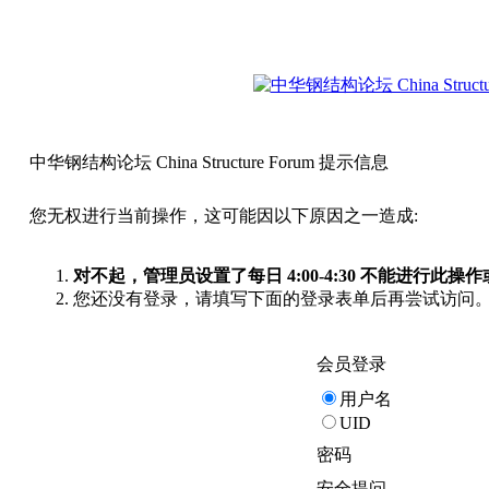
中华钢结构论坛 China Structure Forum 提示信息
您无权进行当前操作，这可能因以下原因之一造成:
对不起，管理员设置了每日 4:00-4:30 不能进行
您还没有登录，请填写下面的登录表单后再尝试访问
会员登录
用户名
UID
密码
安全提问