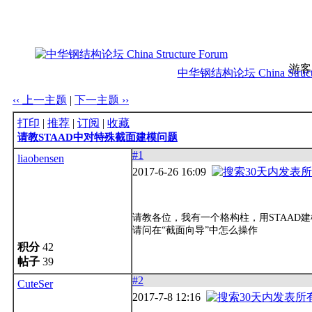
游客
中华钢结构论坛 China Structu
‹‹ 上一主题
|
下一主题 ››
打印
|
推荐
|
订阅
|
收藏
请教STAAD中对特殊截面建模问题
#1
liaobensen
2017-6-26 16:09
请教各位，我有一个格构柱，用STAAD
请问在“截面向导”中怎么操作
积分
42
帖子
39
#2
CuteSer
2017-7-8 12:16