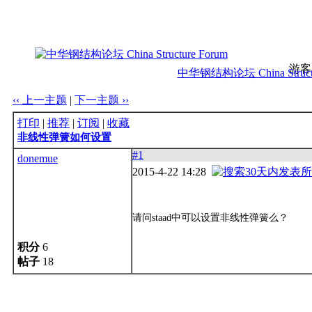
游客
中华钢结构论坛 China Structu
‹‹ 上一主题
|
下一主题 ››
打印
|
推荐
|
订阅
|
收藏
非线性弹簧如何设置
#1
donemue
2015-4-22 14:28
请问staad中可以设置非线性弹簧么？
积分
6
帖子
18