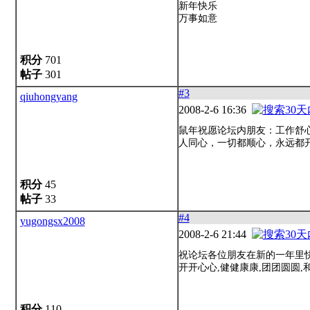
新年快乐
万事如意
积分
701
帖子
301
#3
qiuhongyang
2008-2-6 16:36
鼠年祝愿论坛内朋友：工作舒
人同心，一切都顺心，永远都
积分
45
帖子
33
#4
yugongsx2008
2008-2-6 21:44
祝论坛各位朋友在新的一年里快
开开心心,健健康康,团团圆圆,
积分
110