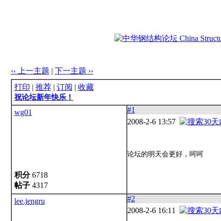
‹‹ 上一主题
|
下一主题 ››
打印
|
推荐
|
订阅
|
收藏
祝论坛新年快乐！
#1
wg01
2008-2-6 13:57
论坛的明天会更好，呵呵
积分
6718
帖子
4317
#2
lee.jengru
2008-2-6 16:11