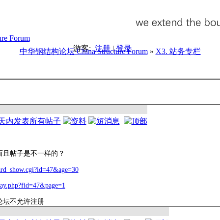
游客:
注册
|
登录
中华钢结构论坛 China Structure Forum
»
X3. 站务专栏
而且帖子是不一样的？
board_show.cgi?id=47&age=30
play.php?fid=47&page=1
论坛不允许注册