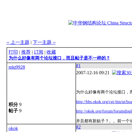
‹‹ 上一主题
|
下一主题 ››
打印
|
推荐
|
订阅
|
收藏
为什么好像有两个论坛接口，而且帖子是不一样的？
#1
mlq9928
2007-12-16 09:21
为什么好像有两个论坛接口，
http://bbs.okok.org/cgi-bin/ut/
积分
9
帖子
9
http://okok.org/forum/forumdis
并且都有新贴子？。。前一个
#2
okok