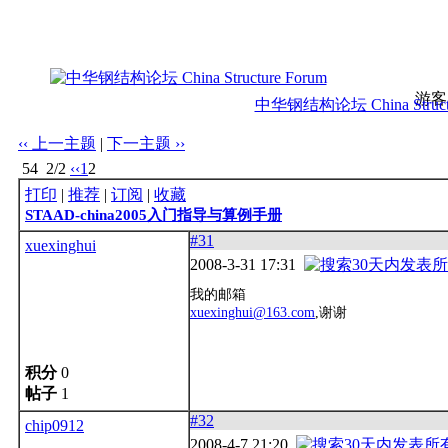
游客
中华钢结构论坛 China Structu
‹‹ 上一主题
|
下一主题 ››
54
2/2
‹‹
1
2
打印
|
推荐
|
订阅
|
收藏
STAAD-china2005入门指导与算例手册
#31
xuexinghui
2008-3-31 17:31
我的邮箱
xuexinghui@163.com
,谢谢
积分
0
帖子
1
#32
chip0912
2008-4-7 21:20