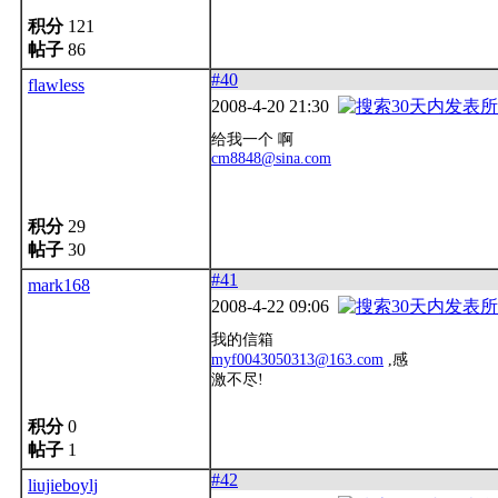
积分
121
帖子
86
#40
flawless
2008-4-20 21:30
给我一个 啊
cm8848@sina.com
积分
29
帖子
30
#41
mark168
2008-4-22 09:06
我的信箱
myf0043050313@163.com
,感
激不尽!
积分
0
帖子
1
#42
liujieboylj