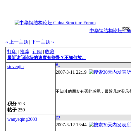
游客
中华钢结构论坛 China S
‹‹ 上一主题
|
下一主题 ››
打印
|
推荐
|
订阅
|
收藏
最近访问论坛的速度有些慢？不知何故。
#1
stevenjin
2007-3-11 22:19
不知其他朋友有否此感觉，最近几次登录
积分
523
帖子
259
#2
wanyeqing2003
2007-3-12 13:44