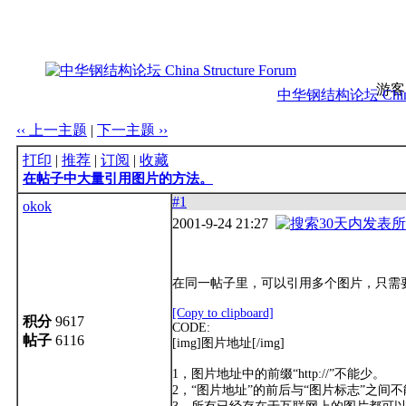
游客
中华钢结构论坛 China S
‹‹ 上一主题
|
下一主题 ››
打印
|
推荐
|
订阅
|
收藏
在帖子中大量引用图片的方法。
#1
okok
2001-9-24 21:27
在同一帖子里，可以引用多个图片，只需
[Copy to clipboard]
积分
9617
CODE:
帖子
6116
[img]图片地址[/img]
1，图片地址中的前缀“http://”不能少。
2，“图片地址”的前后与“图片标志”之间