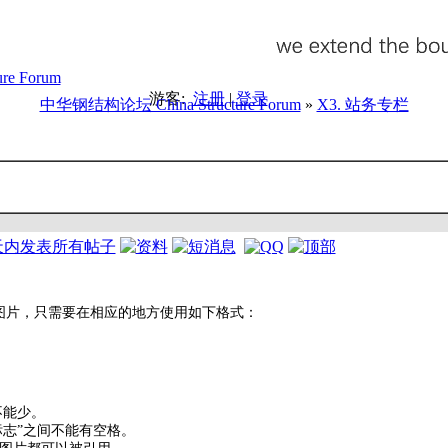
游客:
注册
|
登录
中华钢结构论坛 China Structure Forum
»
X3. 站务专栏
图片，只需要在相应的地方使用如下格式：
”不能少。
片标志”之间不能有空格。