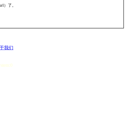
rl）了。
于我们
ystem:0