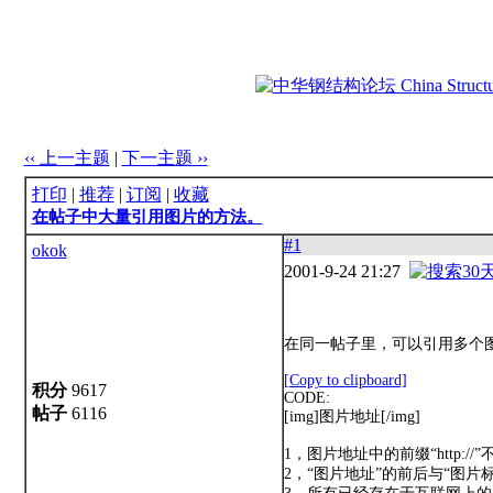
‹‹ 上一主题
|
下一主题 ››
打印
|
推荐
|
订阅
|
收藏
在帖子中大量引用图片的方法。
#1
okok
2001-9-24 21:27
在同一帖子里，可以引用多个
[Copy to clipboard]
积分
9617
CODE:
帖子
6116
[img]图片地址[/img]
1，图片地址中的前缀“http://
2，“图片地址”的前后与“图