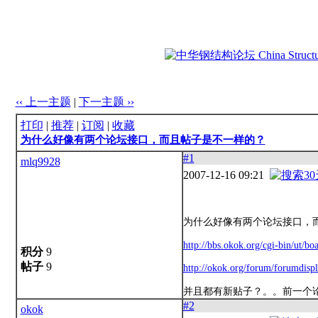
‹‹ 上一主题
|
下一主题 ››
打印
|
推荐
|
订阅
|
收藏
为什么好像有两个论坛接口，而且帖子是不一样的？
#1
mlq9928
2007-12-16 09:21
为什么好像有两个论坛接口，
http://bbs.okok.org/cgi-bin/ut/
积分
9
帖子
9
http://okok.org/forum/forumdis
并且都有新贴子？。。前一个
#2
okok