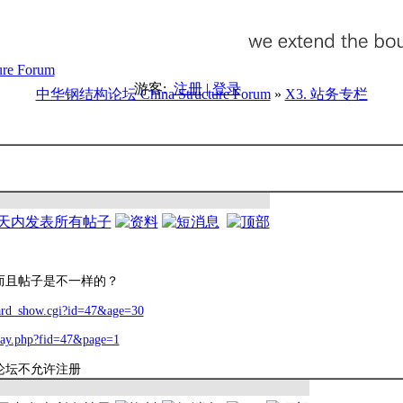
游客:
注册
|
登录
中华钢结构论坛 China Structure Forum
»
X3. 站务专栏
而且帖子是不一样的？
board_show.cgi?id=47&age=30
play.php?fid=47&page=1
论坛不允许注册