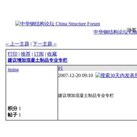
游客
中华钢结构论坛 China S
‹‹ 上一主题
|
下一主题 ››
打印
|
推荐
|
订阅
|
收藏
建议增加混凝土制品专业专栏
#1
jiping
2007-12-20 09:10
建议增加混凝土制品专业专栏
积分
1
帖子
1