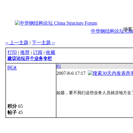
游客
中华钢结构论坛 China S
‹‹ 上一主题
|
下一主题 ››
打印
|
推荐
|
订阅
|
收藏
建议论坛开个业务专栏
#1
阿冰
2007-8-6 17:17
如题，要不我们这些业务人员就没地方去
积分
65
帖子
45