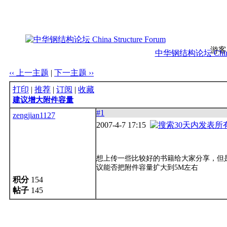
游客
中华钢结构论坛 China S
‹‹ 上一主题
|
下一主题 ››
打印
|
推荐
|
订阅
|
收藏
建议增大附件容量
#1
zengjian1127
2007-4-7 17:15
想上传一些比较好的书籍给大家分享，但是
议能否把附件容量扩大到5M左右
积分
154
帖子
145