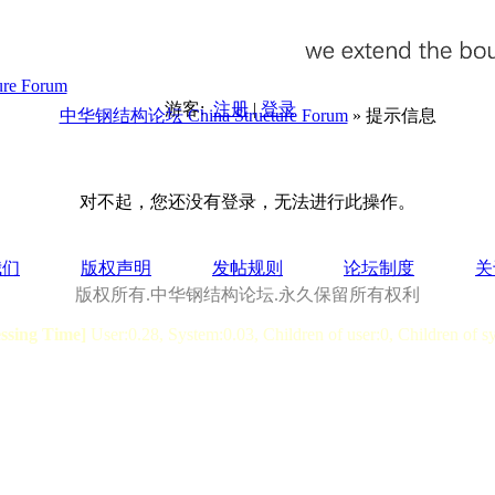
游客:
注册
|
登录
中华钢结构论坛 China Structure Forum
» 提示信息
对不起，您还没有登录，无法进行此操作。
我们
版权声明
发帖规则
论坛制度
关
版权所有.中华钢结构论坛.永久保留所有权利
essing Time]
User:0.28, System:0.03, Children of user:0, Children of s