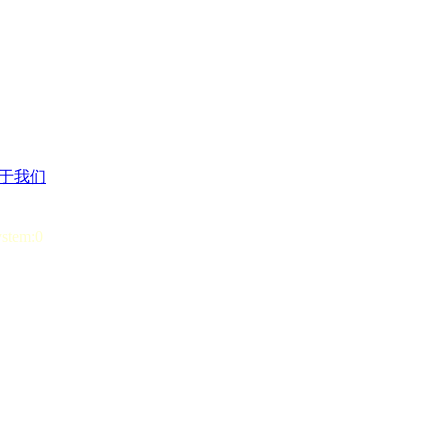
于我们
ystem:0