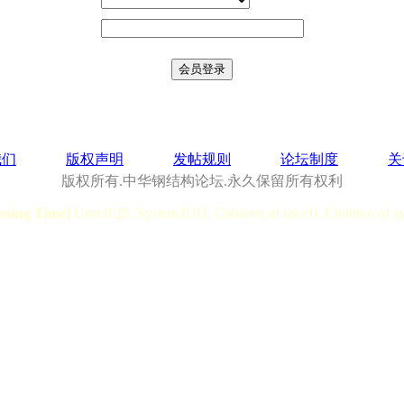
我们
版权声明
发帖规则
论坛制度
关
版权所有.中华钢结构论坛.永久保留所有权利
essing Time]
User:0.28, System:0.03, Children of user:0, Children of s