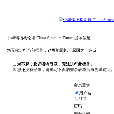
中华钢结构论坛 China Structure Forum 提示信息
您无权进行当前操作，这可能因以下原因之一造成:
对不起，您还没有登录，无法进行此操作。
您还没有登录，请填写下面的登录表单后再尝试访问
会员登录
用户名
UID
密码
安全提问