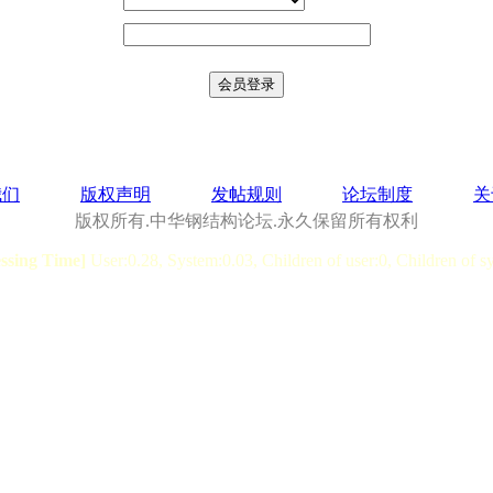
我们
版权声明
发帖规则
论坛制度
关
版权所有.中华钢结构论坛.永久保留所有权利
essing Time]
User:0.28, System:0.03, Children of user:0, Children of s