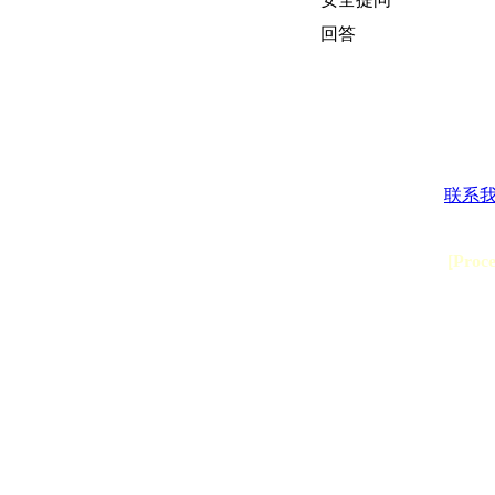
回答
联系
[Proc