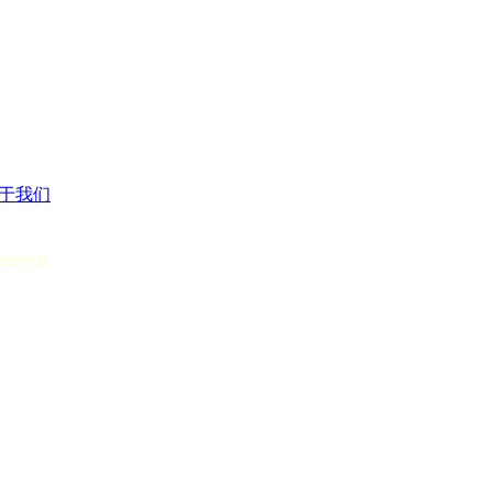
于我们
ystem:0