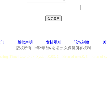
我们
版权声明
发帖规则
论坛制度
关
版权所有.中华钢结构论坛.永久保留所有权利
essing Time]
User:0.28, System:0.03, Children of user:0, Children of s