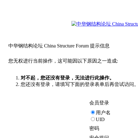
中华钢结构论坛 China Structure Forum 提示信息
您无权进行当前操作，这可能因以下原因之一造成:
对不起，您还没有登录，无法进行此操作。
您还没有登录，请填写下面的登录表单后再尝试访问
会员登录
用户名
UID
密码
安全提问