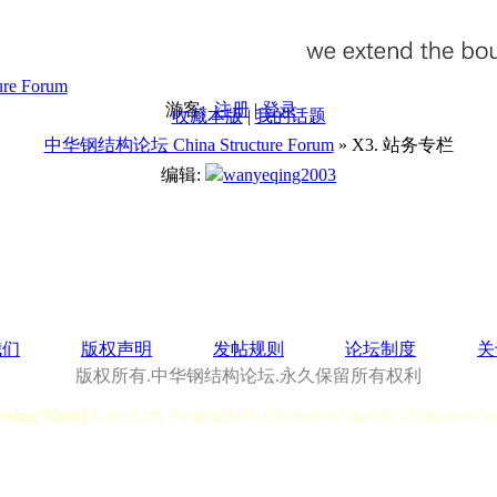
游客:
注册
|
登录
收藏本版
|
我的话题
中华钢结构论坛 China Structure Forum
» X3. 站务专栏
编辑:
wanyeqing2003
我们
版权声明
发帖规则
论坛制度
关
版权所有.中华钢结构论坛.永久保留所有权利
essing Time]
User:0.28, System:0.03, Children of user:0, Children of s