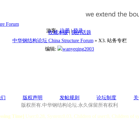
游客:
注册
|
登录
收藏本版
|
我的话题
中华钢结构论坛 China Structure Forum
» X3. 站务专栏
编辑:
wanyeqing2003
我们
版权声明
发帖规则
论坛制度
关
版权所有.中华钢结构论坛.永久保留所有权利
essing Time]
User:0.28, System:0.03, Children of user:0, Children of s