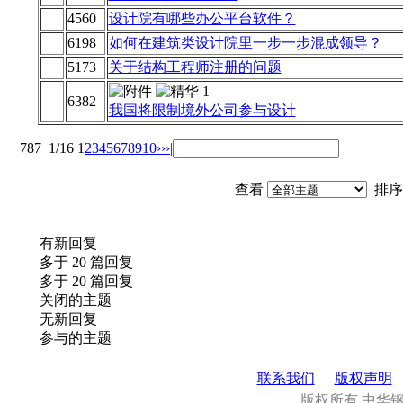
4560
设计院有哪些办公平台软件？
6198
如何在建筑类设计院里一步一步混成领导？
5173
关于结构工程师注册的问题
6382
我国将限制境外公司参与设计
787
1/16
1
2
3
4
5
6
7
8
9
10
››
›|
查看
排序
有新回复
多于 20 篇回复
多于 20 篇回复
关闭的主题
无新回复
参与的主题
联系我们
版权声明
版权所有.中华