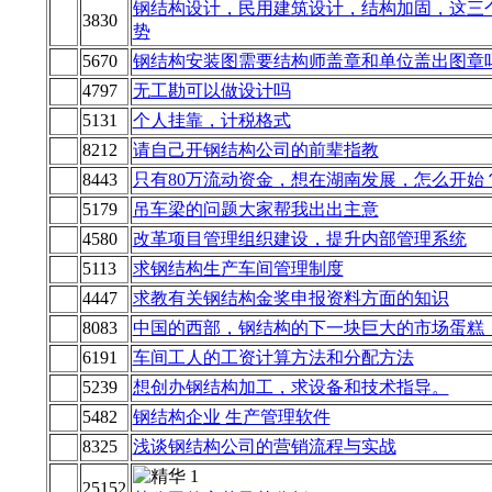
钢结构设计，民用建筑设计，结构加固，这三
3830
势
5670
钢结构安装图需要结构师盖章和单位盖出图章
4797
无工勘可以做设计吗
5131
个人挂靠，计税格式
8212
请自己开钢结构公司的前辈指教
8443
只有80万流动资金，想在湖南发展，怎么开始
5179
吊车梁的问题大家帮我出出主意
4580
改革项目管理组织建设，提升内部管理系统
5113
求钢结构生产车间管理制度
4447
求教有关钢结构金奖申报资料方面的知识
8083
中国的西部，钢结构的下一块巨大的市场蛋糕
6191
车间工人的工资计算方法和分配方法
5239
想创办钢结构加工，求设备和技术指导。
5482
钢结构企业 生产管理软件
8325
浅谈钢结构公司的营销流程与实战
25152