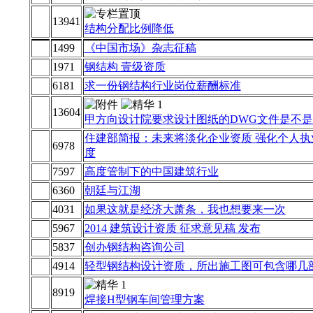
13941
结构分配比例降低
1499
《中国市场》杂志征稿
1971
钢结构 壹级资质
6181
求一份钢结构行业岗位薪酬标准
13604
甲方向设计院要求设计图纸的DWG文件是不
住建部简报：未来将淡化企业资质 强化个人执
6978
度
7597
高度管制下的中国建筑行业
6360
朝廷与江湖
4031
如果这就是经济大萧条，我也想要来一次
5967
2014 建筑设计资质 征求意见稿 发布
5837
创办钢结构咨询公司
4914
轻型钢结构设计资质，所出施工图可包含哪几
8919
焊接H型钢车间管理方案