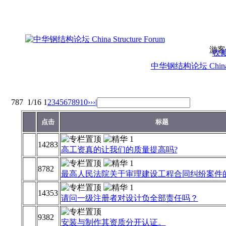
游客
收
中华钢结构论坛 China St
787
1/16
1
2
3
4
5
6
7
8
9
10
››
›|
点击
标题
14283
高工资真的让我们的质量提高吗?
8782
最高人民法院关于审理建设工程合同纠纷案件
14353
请问一级注册者对设计负全部责任吗？
9382
安装与制作其资质分开认证。