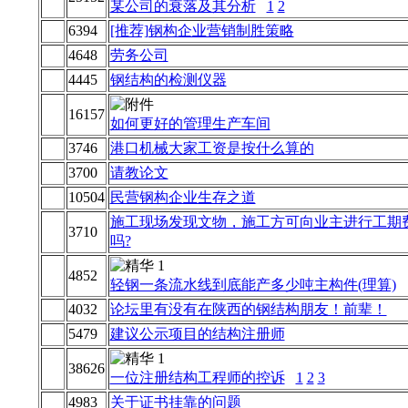
某公司的衰落及其分析
1
2
6394
[推荐]钢构企业营销制胜策略
4648
劳务公司
4445
钢结构的检测仪器
16157
如何更好的管理生产车间
3746
港口机械大家工资是按什么算的
3700
请教论文
10504
民营钢构企业生存之道
施工现场发现文物，施工方可向业主进行工期
3710
吗?
4852
轻钢一条流水线到底能产多少吨主构件(理算)
4032
论坛里有没有在陕西的钢结构朋友！前辈！
5479
建议公示项目的结构注册师
38626
一位注册结构工程师的控诉
1
2
3
4983
关于证书挂靠的问题